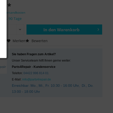
 € *
zgl. Versandkosten
it ca. 90 Tage
In den
Warenkorb
Hinzugefügt
chen
Merken
Bewerten
Sie haben Fragen zum Artikel?
Unser Serviceteam hilft Ihnen gerne weiter:
Parts4Repair - Kundenservice
Telefon:
04422 996 814 01
E-Mail:
info@parts4repair.de
Erreichbar: Mo., Mi., Fr. 10:30 - 16:00 Uhr, Di., Do.
13:00 - 18:00 Uhr