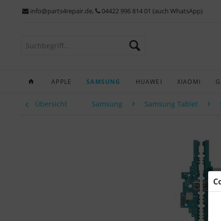
info@parts4repair.de
,
04422 996 814 01 (auch WhatsApp)
APPLE
SAMSUNG
HUAWEI
XIAOMI
G
Übersicht
Samsung
Samsung Tablet
C