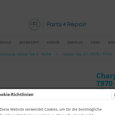
OOGLE
MICROSOFT
HONOR
ONEPLUS
SONY
NOK
Samsung Galaxy Tab S - Reihe
Galaxy Tab S7+ (T970 / T976)
Charg
T970
S7+ W
ookie-Richtlinien
Art:
Origin
Kompatibil
Diese Website verwendet Cookies, um Dir die bestmögliche