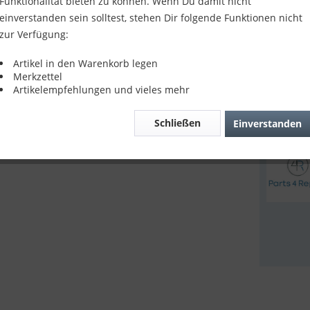
Funktionalität bieten zu können. Wenn Du damit nicht
24,90
einverstanden sein solltest, stehen Dir folgende Funktionen nicht
zur Verfügung:
inkl. MwSt.
z
Lieferze
Artikel in den Warenkorb legen
Merkzettel
Artikelempfehlungen und vieles mehr
Verglei
Schließen
Einverstanden