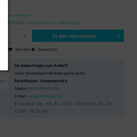
€ *
zgl. Versandkosten
ersandfertig, Lieferzeit ca. 1-2 Werktage
In den
Warenkorb
Hinzugefügt
chen
Merken
Bewerten
Sie haben Fragen zum Artikel?
Unser Serviceteam hilft Ihnen gerne weiter:
Parts4Repair - Kundenservice
Telefon:
04422 996 814 01
E-Mail:
info@parts4repair.de
Erreichbar: Mo., Mi., Fr. 10:30 - 16:00 Uhr, Di., Do.
13:00 - 18:00 Uhr