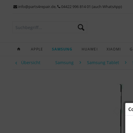
info@parts4repair.de
,
04422 996 814 01 (auch WhatsApp)
APPLE
SAMSUNG
HUAWEI
XIAOMI
G
Übersicht
Samsung
Samsung Tablet
C