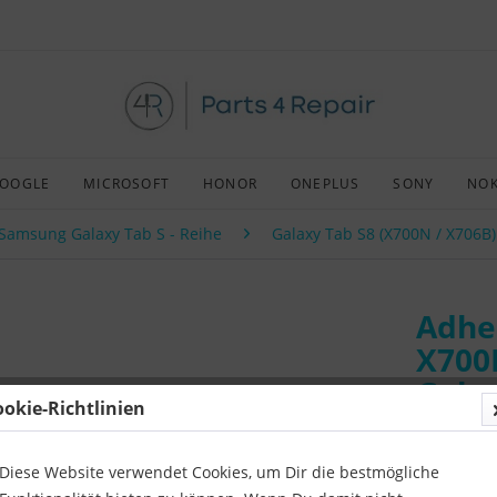
OOGLE
MICROSOFT
HONOR
ONEPLUS
SONY
NOK
Samsung Galaxy Tab S - Reihe
Galaxy Tab S8 (X700N / X706B)
Adhes
X700
Gala
ookie-Richtlinien
Art:
Origin
Kompatibil
Diese Website verwendet Cookies, um Dir die bestmögliche