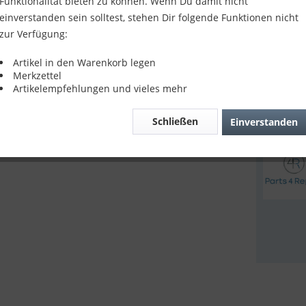
Funktionalität bieten zu können. Wenn Du damit nicht
8,90 
einverstanden sein solltest, stehen Dir folgende Funktionen nicht
zur Verfügung:
inkl. MwSt.
z
Sofort v
Artikel in den Warenkorb legen
Merkzettel
Artikelempfehlungen und vieles mehr
Verglei
Schließen
Einverstanden