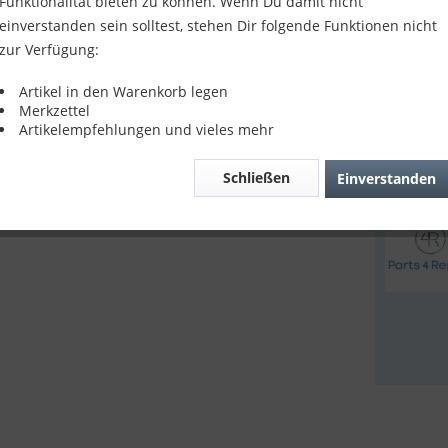
Funktionalität bieten zu können. Wenn Du damit nicht
12,90
einverstanden sein solltest, stehen Dir folgende Funktionen nicht
zur Verfügung:
inkl. MwSt.
z
Lieferze
Artikel in den Warenkorb legen
Merkzettel
Artikelempfehlungen und vieles mehr
Verglei
Schließen
Einverstanden