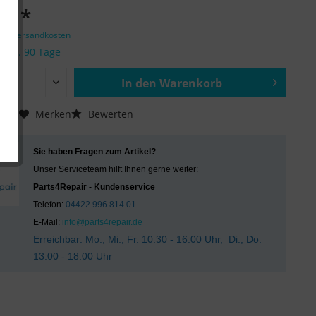
 € *
zgl. Versandkosten
it ca. 90 Tage
In den
Warenkorb
Hinzugefügt
chen
Merken
Bewerten
Sie haben Fragen zum Artikel?
Unser Serviceteam hilft Ihnen gerne weiter:
Parts4Repair - Kundenservice
Telefon:
04422 996 814 01
E-Mail:
info@parts4repair.de
Erreichbar: Mo., Mi., Fr. 10:30 - 16:00 Uhr, Di., Do.
13:00 - 18:00 Uhr