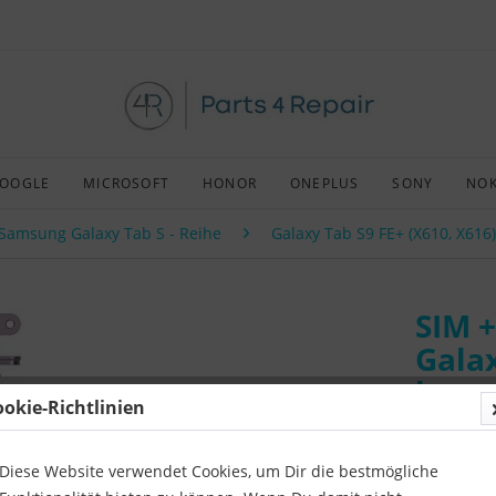
OOGLE
MICROSOFT
HONOR
ONEPLUS
SONY
NOK
Samsung Galaxy Tab S - Reihe
Galaxy Tab S9 FE+ (X610, X616)
SIM +
Galax
lave
ookie-Richtlinien
Art:
Origin
Kompatibil
Diese Website verwendet Cookies, um Dir die bestmögliche