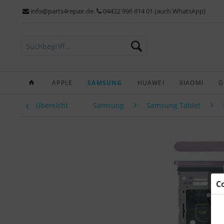
info@parts4repair.de
,
04422 996 814 01 (auch WhatsApp)
APPLE
SAMSUNG
HUAWEI
XIAOMI
G
Übersicht
Samsung
Samsung Tablet
C