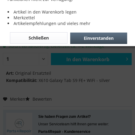
SD Tray für X610 Galaxy Tab S9 FE+ WiFi -
Artikel in den Warenkorb legen
silver
Merkzettel
Artikelempfehlungen und vieles mehr
8,90 € *
Schließen
Einverstanden
inkl. MwSt.
zzgl. Versandkosten
Sofort versandfertig, Lieferzeit ca. 1-2 Werktage
In den
Warenkorb
Hinzugefügt
Art:
Original Ersatzteil
Kompatibilität:
X610 Galaxy Tab S9 FE+ WiFi - silver
Merken
Bewerten
Sie haben Fragen zum Artikel?
Unser Serviceteam hilft Ihnen gerne weiter:
Parts4Repair - Kundenservice