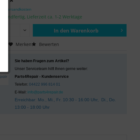
 € *
zgl. Versandkosten
ersandfertig, Lieferzeit ca. 1-2 Werktage
In den
Warenkorb
Hinzugefügt
chen
Merken
Bewerten
Sie haben Fragen zum Artikel?
Unser Serviceteam hilft Ihnen gerne weiter:
Parts4Repair - Kundenservice
Telefon:
04422 996 814 01
E-Mail:
info@parts4repair.de
Erreichbar: Mo., Mi., Fr. 10:30 - 16:00 Uhr, Di., Do.
13:00 - 18:00 Uhr