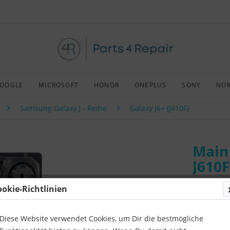
OOGLE
MICROSOFT
HONOR
ONEPLUS
SONY
NOK
Samsung Galaxy J - Reihe
Galaxy J6+ (J610F)
Main
J610
ookie-Richtlinien
Art:
Origin
Kompatibil
Diese Website verwendet Cookies, um Dir die bestmögliche