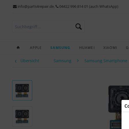
info@parts4repair.de
,
04422 996 814 01 (auch WhatsApp)
APPLE
SAMSUNG
HUAWEI
XIAOMI
G
Übersicht
Samsung
Samsung Smartphone
C