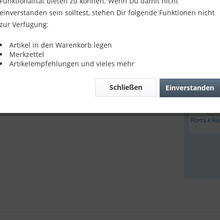
28,90
Funktionalität bieten zu können. Wenn Du damit nicht
einverstanden sein solltest, stehen Dir folgende Funktionen nicht
inkl. MwSt.
z
zur Verfügung:
Sofort v
Artikel in den Warenkorb legen
Merkzettel
Artikelempfehlungen und vieles mehr
Verglei
Schließen
Einverstanden