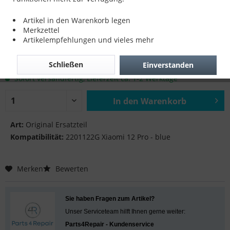
SIM Tray DS für 2201122G Xiaomi 12 Pro -
Artikel in den Warenkorb legen
blue
Merkzettel
Artikelempfehlungen und vieles mehr
10,90 € *
Schließen
Einverstanden
inkl. MwSt.
zzgl. Versandkosten
Sofort versandfertig, Lieferzeit ca. 1-2 Werktage
In den
Warenkorb
Hinzugefügt
Art:
Original Ersatzteil
Kompatibilität:
2201122G Xiaomi 12 Pro - blue
Merken
Bewerten
Sie haben Fragen zum Artikel?
Unser Serviceteam hilft Ihnen gerne weiter:
Parts4Repair - Kundenservice