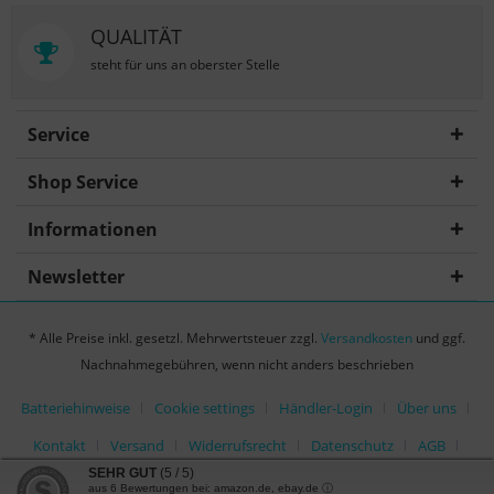
QUALITÄT
steht für uns an oberster Stelle
Service
Shop Service
Informationen
Newsletter
* Alle Preise inkl. gesetzl. Mehrwertsteuer zzgl.
Versandkosten
und ggf.
Nachnahmegebühren, wenn nicht anders beschrieben
Batteriehinweise
Cookie settings
Händler-Login
Über uns
Kontakt
Versand
Widerrufsrecht
Datenschutz
AGB
SEHR GUT
(5 / 5)
Impressum
aus
6
Bewertungen bei: amazon.de, ebay.de ⓘ