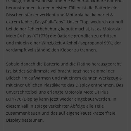
freiliegt, könntest du sie und die wiederaufladbare Batterie
heraustrennen. In den meisten Fällen ist die Batterie ein
Bisschen stärker verklebt und Motorola hat keinerlei &
extrem labile „Easy-Pull-Tabs“. Unser Tipp, wodurch du null
bei deiner Fehlerbehebung kaputt machst, ist es Motorola
Moto E4 Plus (XT1770) die Batterie gründlich zu erhitzen
und mit ein einer Winzigkeit Alkohol (Isopropanol 99%, der
verdampft vollständig) den Kleber zu trennen.
Sobald danach die Batterie und die Platine herausgedreht
ist, ist das Schlimmste vollbracht. Jetzt noch einmal der
Bildschirm aufwärmen und mit einem dünnen Werkzeug &
mit einer üblichen Plastikkarte das Display entnehmen. Das
unversehrte bei uns erlangte Motorola Moto E4 Plus
(XT1770) Display kann jetzt wieder eingebaut werden. In
diesem Fall in spiegelverkehrter Abfolge alle Teile
zusammenbauen und das auf eigene Faust kratzerfreie
Display bestaunen.