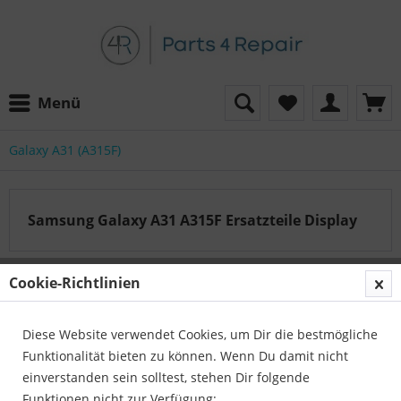
Menü
Galaxy A31 (A315F)
Samsung Galaxy A31 A315F Ersatzteile Display
Cookie-Richtlinien
Auf der Suche nach dem passenden Artikel?
Unser Serviceteam hilft Ihnen gerne weiter:
Diese Website verwendet Cookies, um Dir die bestmögliche
Parts4Repair - Kundenservice
Funktionalität bieten zu können. Wenn Du damit nicht
Telefon:
04422 996 814 01
einverstanden sein solltest, stehen Dir folgende
E-Mail:
info@parts4repair.de
Funktionen nicht zur Verfügung: