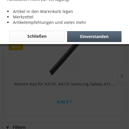
Erreichbar: Mo., Mi., Fr. 10:30 - 16:00 Uhr, Di., Do.
13:00 - 18:00 Uhr
Artikel in den Warenkorb legen
Merkzettel
Artikelempfehlungen und vieles mehr
Topseller
Schließen
Einverstanden
NEU
Volume Key für A315F, A415F Samsung Galaxy A31,...
8,90 € *
Filtern