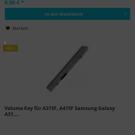
8,90 € *
In den
Warenkorb
Hinzugefügt
Merken
NEU
Volume Key für A315F, A415F Samsung Galaxy
A31,...