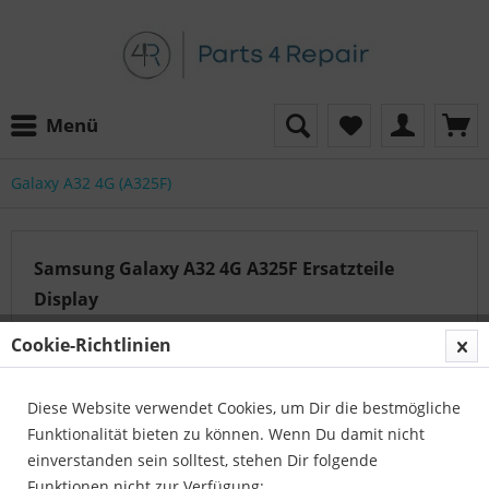
Menü
Galaxy A32 4G (A325F)
Samsung Galaxy A32 4G A325F Ersatzteile
Display
Cookie-Richtlinien
Auf der Suche nach dem passenden Artikel?
Diese Website verwendet Cookies, um Dir die bestmögliche
Unser Serviceteam hilft Ihnen gerne weiter:
Funktionalität bieten zu können. Wenn Du damit nicht
Parts4Repair - Kundenservice
einverstanden sein solltest, stehen Dir folgende
Telefon:
04422 996 814 01
Funktionen nicht zur Verfügung: