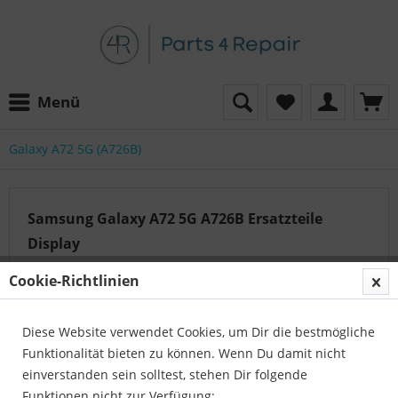
Menü
Galaxy A72 5G (A726B)
Samsung Galaxy A72 5G A726B Ersatzteile
Display
Cookie-Richtlinien
Auf der Suche nach dem passenden Artikel?
Diese Website verwendet Cookies, um Dir die bestmögliche
Unser Serviceteam hilft Ihnen gerne weiter:
Funktionalität bieten zu können. Wenn Du damit nicht
Parts4Repair - Kundenservice
einverstanden sein solltest, stehen Dir folgende
Telefon:
04422 996 814 01
Funktionen nicht zur Verfügung: