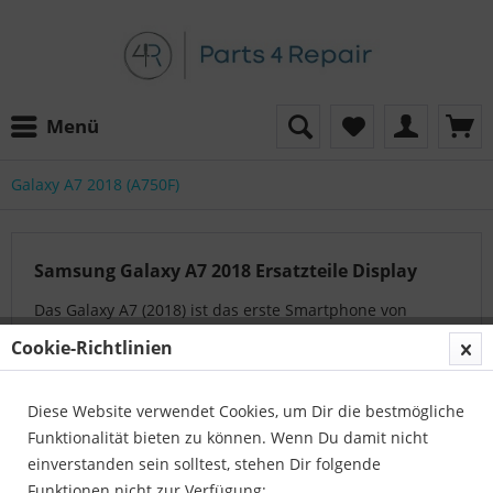
Menü
Galaxy A7 2018 (A750F)
Samsung Galaxy A7 2018 Ersatzteile Display
Das Galaxy A7 (2018) ist das erste Smartphone von
Samsung mit einem Dreifach-Kamera-Setup. Die
Cookie-Richtlinien
Kameraeinstellung besteht aus einem 24-Megapixel-
Primärsensor, einem 8-Megapixel-Weitwinkelsensor
Diese Website verwendet Cookies, um Dir die bestmögliche
und...
mehr erfahren »
Funktionalität bieten zu können. Wenn Du damit nicht
einverstanden sein solltest, stehen Dir folgende
Funktionen nicht zur Verfügung:
Auf der Suche nach dem passenden Artikel?