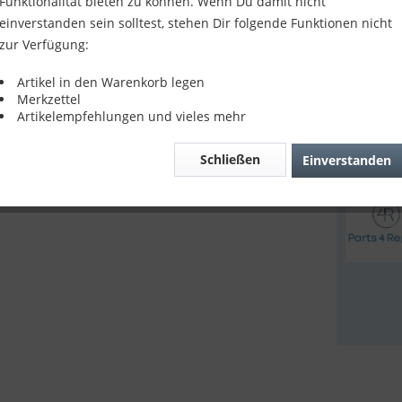
Funktionalität bieten zu können. Wenn Du damit nicht
9,90 
einverstanden sein solltest, stehen Dir folgende Funktionen nicht
zur Verfügung:
inkl. MwSt.
z
Sofort v
Artikel in den Warenkorb legen
Merkzettel
Artikelempfehlungen und vieles mehr
Verglei
Schließen
Einverstanden