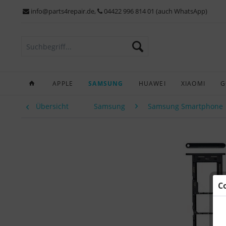
info@parts4repair.de
,
04422 996 814 01 (auch WhatsApp)
APPLE
SAMSUNG
HUAWEI
XIAOMI
G
Übersicht
Samsung
Samsung Smartphone
C