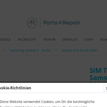
OOGLE
MICROSOFT
HONOR
ONEPLUS
SONY
NOK
Samsung Galaxy A - Reihe
Galaxy A14 5G (A146B)
SIM T
Sams
blac
ookie-Richtlinien
Art:
Origin
Kompatibil
Diese Website verwendet Cookies, um Dir die bestmögliche