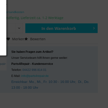
€ *
zgl. Versandkosten
ersandfertig, Lieferzeit ca. 1-2 Werktage
In den
Warenkorb
Hinzugefügt
chen
Merken
Bewerten
Sie haben Fragen zum Artikel?
Unser Serviceteam hilft Ihnen gerne weiter:
Parts4Repair - Kundenservice
Telefon:
04422 996 814 01
E-Mail:
info@parts4repair.de
Erreichbar: Mo., Mi., Fr. 10:30 - 16:00 Uhr, Di., Do.
13:00 - 18:00 Uhr