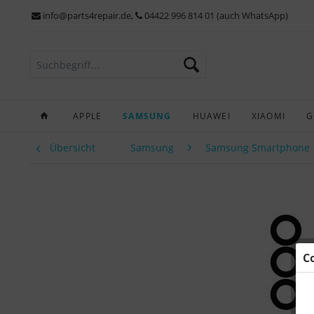
info@parts4repair.de
,
04422 996 814 01 (auch WhatsApp)
APPLE
SAMSUNG
HUAWEI
XIAOMI
G
Übersicht
Samsung
Samsung Smartphone
C