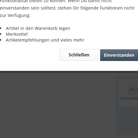
Funktionalität bieten zu können. Wenn Du damit nicht
Kompatibil
einverstanden sein solltest, stehen Dir folgende Funktionen nicht
M15 5G
zur Verfügung:
11,90
Artikel in den Warenkorb legen
inkl. MwSt.
z
Merkzettel
Sofort v
Artikelempfehlungen und vieles mehr
Schließen
Einverstanden
Verglei