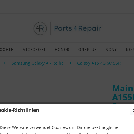
OOGLE
MICROSOFT
HONOR
ONEPLUS
SONY
NOK
Samsung Galaxy A - Reihe
Galaxy A15 4G (A155F)
Main
A155
Sams
ookie-Richtlinien
A15 
Diese Website verwendet Cookies, um Dir die bestmögliche
Art:
Afterm