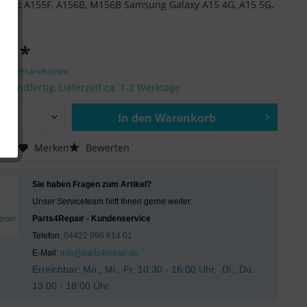
ität:
A155F, A156B, M156B Samsung Galaxy A15 4G, A15 5G,
 € *
zgl. Versandkosten
ersandfertig, Lieferzeit ca. 1-2 Werktage
In den
Warenkorb
Hinzugefügt
chen
Merken
Bewerten
Sie haben Fragen zum Artikel?
Unser Serviceteam hilft Ihnen gerne weiter:
Parts4Repair - Kundenservice
Telefon:
04422 996 814 01
E-Mail:
info@parts4repair.de
Erreichbar: Mo., Mi., Fr. 10:30 - 16:00 Uhr, Di., Do.
13:00 - 18:00 Uhr