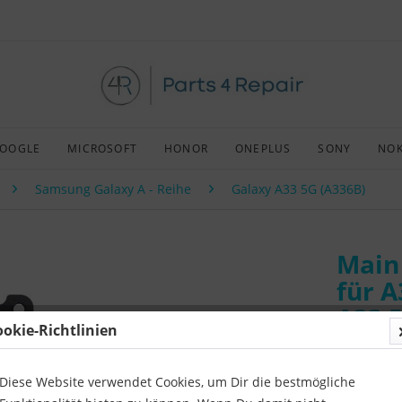
OOGLE
MICROSOFT
HONOR
ONEPLUS
SONY
NOK
Samsung Galaxy A - Reihe
Galaxy A33 5G (A336B)
Main
für 
A33 5
ookie-Richtlinien
Art:
Afterm
Kompatibil
Diese Website verwendet Cookies, um Dir die bestmögliche