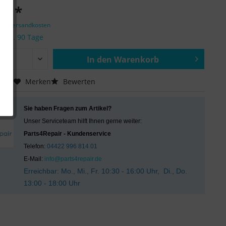
 € *
zgl. Versandkosten
it ca. 90 Tage
In den
Warenkorb
Hinzugefügt
chen
Merken
Bewerten
Sie haben Fragen zum Artikel?
Unser Serviceteam hilft Ihnen gerne weiter:
Parts4Repair - Kundenservice
Telefon:
04422 996 814 01
E-Mail:
info@parts4repair.de
Erreichbar: Mo., Mi., Fr. 10:30 - 16:00 Uhr, Di., Do.
13:00 - 18:00 Uhr