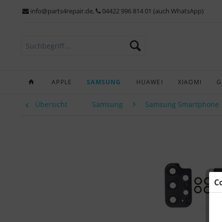
info@parts4repair.de
,
04422 996 814 01 (auch WhatsApp)
APPLE
SAMSUNG
HUAWEI
XIAOMI
G
Übersicht
Samsung
Samsung Smartphone
C