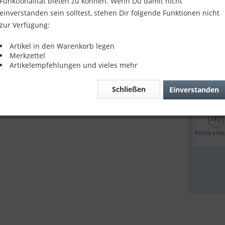
Funktionalität bieten zu können. Wenn Du damit nicht
10,90
einverstanden sein solltest, stehen Dir folgende Funktionen nicht
zur Verfügung:
inkl. MwSt.
z
Lieferze
Artikel in den Warenkorb legen
Merkzettel
Artikelempfehlungen und vieles mehr
Verglei
Schließen
Einverstanden