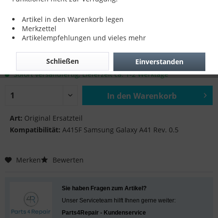
Main Flex für A415F Samsung Galaxy A41
Artikel in den Warenkorb legen
Rev. 0.5
Merkzettel
Artikelempfehlungen und vieles mehr
14,90 € *
Schließen
Einverstanden
inkl. MwSt.
zzgl. Versandkosten
Sofort versandfertig, Lieferzeit ca. 1-2 Werktage
In den
Warenkorb
Hinzugefügt
Art:
Original Ersatzteil
Kompatibilität:
A415F Samsung Galaxy A41 Rev. 0.5
Merken
Bewerten
Sie haben Fragen zum Artikel?
Unser Serviceteam hilft Ihnen gerne weiter:
Parts4Repair - Kundenservice