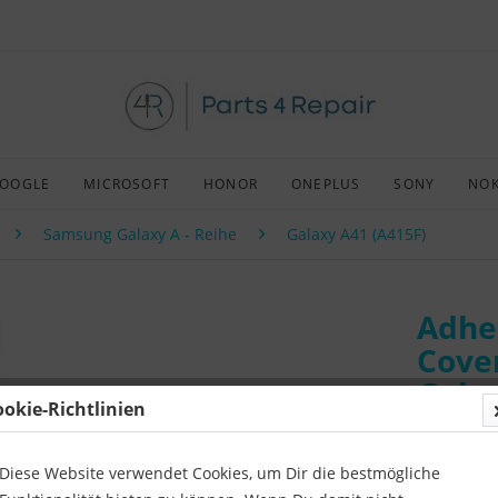
OOGLE
MICROSOFT
HONOR
ONEPLUS
SONY
NOK
Samsung Galaxy A - Reihe
Galaxy A41 (A415F)
Adhe
Cove
Gala
ookie-Richtlinien
Art:
Afterm
Kompatibil
Diese Website verwendet Cookies, um Dir die bestmögliche