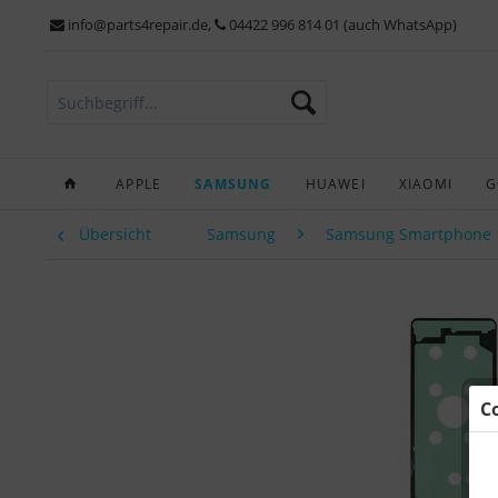
info@parts4repair.de
,
04422 996 814 01 (auch WhatsApp)
APPLE
SAMSUNG
HUAWEI
XIAOMI
G
Übersicht
Samsung
Samsung Smartphone
C