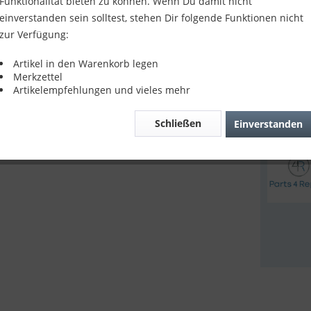
Funktionalität bieten zu können. Wenn Du damit nicht
7,90 
einverstanden sein solltest, stehen Dir folgende Funktionen nicht
zur Verfügung:
inkl. MwSt.
z
Sofort v
Artikel in den Warenkorb legen
Merkzettel
Artikelempfehlungen und vieles mehr
Verglei
Schließen
Einverstanden