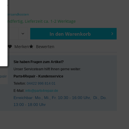
€ *
zgl. Versandkosten
ersandfertig, Lieferzeit ca. 1-2 Werktage
In den
Warenkorb
Hinzugefügt
chen
Merken
Bewerten
Sie haben Fragen zum Artikel?
Unser Serviceteam hilft Ihnen gerne weiter:
Parts4Repair - Kundenservice
Telefon:
04422 996 814 01
E-Mail:
info@parts4repair.de
Erreichbar: Mo., Mi., Fr. 10:30 - 16:00 Uhr, Di., Do.
13:00 - 18:00 Uhr