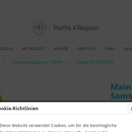
OOGLE
MICROSOFT
HONOR
ONEPLUS
SONY
NOK
Samsung Galaxy A - Reihe
Galaxy A51 (A515F)
Main 
Sams
ookie-Richtlinien
Art:
Origin
Kompatibil
Diese Website verwendet Cookies, um Dir die bestmögliche