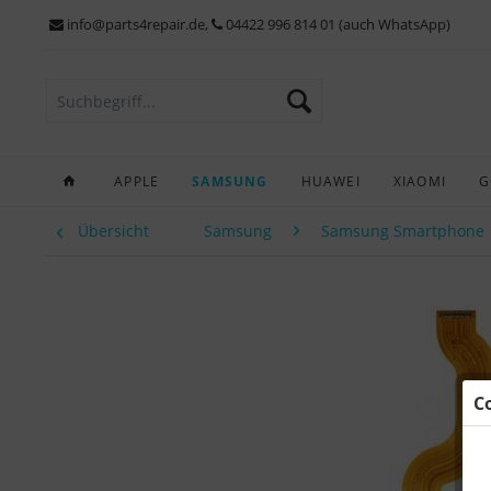
info@parts4repair.de
,
04422 996 814 01 (auch WhatsApp)
APPLE
SAMSUNG
HUAWEI
XIAOMI
G
Übersicht
Samsung
Samsung Smartphone
C