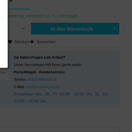
 € *
zgl. Versandkosten
ersandfertig, Lieferzeit ca. 1-2 Werktage
In den
Warenkorb
Hinzugefügt
chen
Merken
Bewerten
Sie haben Fragen zum Artikel?
Unser Serviceteam hilft Ihnen gerne weiter:
Parts4Repair - Kundenservice
Telefon:
04422 996 814 01
E-Mail:
info@parts4repair.de
Erreichbar: Mo., Mi., Fr. 10:30 - 16:00 Uhr, Di., Do.
13:00 - 18:00 Uhr