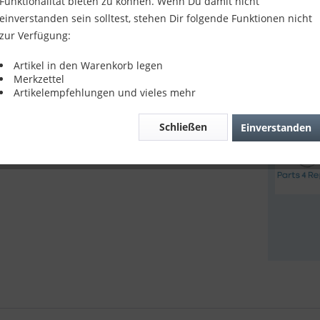
15,90
Funktionalität bieten zu können. Wenn Du damit nicht
einverstanden sein solltest, stehen Dir folgende Funktionen nicht
inkl. MwSt.
z
zur Verfügung:
Sofort v
Artikel in den Warenkorb legen
Merkzettel
Artikelempfehlungen und vieles mehr
Verglei
Schließen
Einverstanden