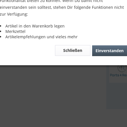
Funktionalität bieten zu können. Wenn Du damit nicht
23,90
einverstanden sein solltest, stehen Dir folgende Funktionen nicht
zur Verfügung:
inkl. MwSt.
z
Lieferze
Artikel in den Warenkorb legen
Merkzettel
Artikelempfehlungen und vieles mehr
Verglei
Schließen
Einverstanden