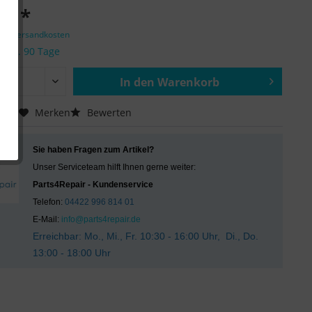
 € *
zgl. Versandkosten
it ca. 90 Tage
In den
Warenkorb
Hinzugefügt
chen
Merken
Bewerten
Sie haben Fragen zum Artikel?
Unser Serviceteam hilft Ihnen gerne weiter:
Parts4Repair - Kundenservice
Telefon:
04422 996 814 01
E-Mail:
info@parts4repair.de
Erreichbar: Mo., Mi., Fr. 10:30 - 16:00 Uhr, Di., Do.
13:00 - 18:00 Uhr