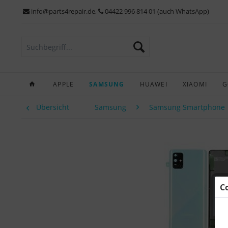
info@parts4repair.de
,
04422 996 814 01 (auch WhatsApp)
APPLE
SAMSUNG
HUAWEI
XIAOMI
G
Übersicht
Samsung
Samsung Smartphone
C