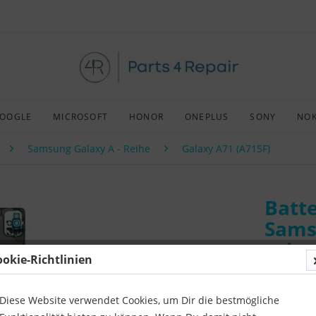
OOGLE
MICROSOFT
HONOR
ONEPLUS
SONY
NOK
Samsung Galaxy A - Reihe
Galaxy A71 (A715F)
Batte
Sams
pris
ookie-Richtlinien
Art:
Origin
Kompatibil
Diese Website verwendet Cookies, um Dir die bestmögliche