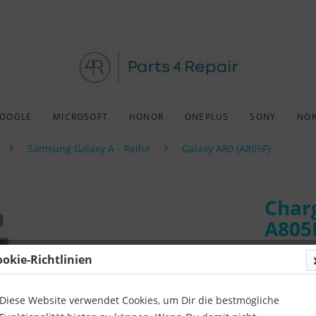
OOGLE
MICROSOFT
HONOR
ONEPLUS
SONY
NOK
Samsung Galaxy A - Reihe
Galaxy A80 (A805F)
Charg
A805
ookie-Richtlinien
Art:
Origin
Kompatibil
Diese Website verwendet Cookies, um Dir die bestmögliche