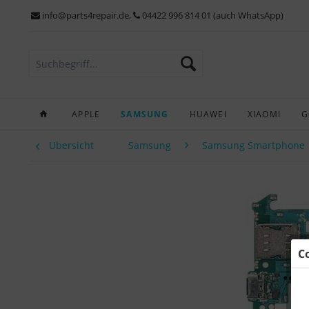
info@parts4repair.de
,
04422 996 814 01 (auch WhatsApp)
APPLE
SAMSUNG
HUAWEI
XIAOMI
G
Übersicht
Samsung
Samsung Smartphone
C