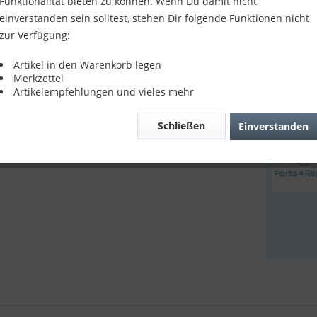
23,90
Funktionalität bieten zu können. Wenn Du damit nicht
einverstanden sein solltest, stehen Dir folgende Funktionen nicht
inkl. MwSt.
z
zur Verfügung:
Sofort v
Artikel in den Warenkorb legen
Merkzettel
Artikelempfehlungen und vieles mehr
Verglei
Schließen
Einverstanden