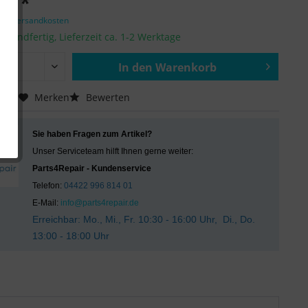
 € *
zgl. Versandkosten
ersandfertig, Lieferzeit ca. 1-2 Werktage
In den
Warenkorb
Hinzugefügt
chen
Merken
Bewerten
Sie haben Fragen zum Artikel?
Unser Serviceteam hilft Ihnen gerne weiter:
Parts4Repair - Kundenservice
Telefon:
04422 996 814 01
E-Mail:
info@parts4repair.de
Erreichbar: Mo., Mi., Fr. 10:30 - 16:00 Uhr, Di., Do.
13:00 - 18:00 Uhr