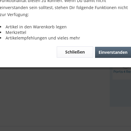
9,90 
Funktionalität bieten zu können. Wenn Du damit nicht
einverstanden sein solltest, stehen Dir folgende Funktionen nicht
inkl. MwSt.
z
zur Verfügung:
Sofort v
Artikel in den Warenkorb legen
Merkzettel
Artikelempfehlungen und vieles mehr
Verglei
Schließen
Einverstanden