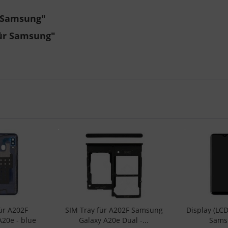
r Samsung"
für Samsung"
für A202F
SIM Tray für A202F Samsung
Display (LCD
20e - blue
Galaxy A20e Dual -...
Samsu