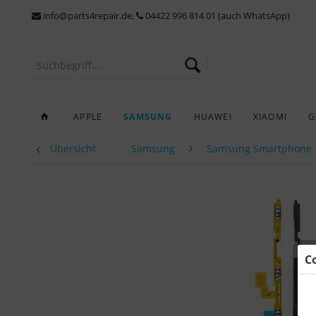
info@parts4repair.de
,
04422 996 814 01 (auch WhatsApp)
APPLE
SAMSUNG
HUAWEI
XIAOMI
G
Übersicht
Samsung
Samsung Smartphone
C