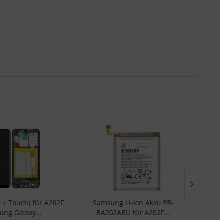
 + Touch) für A202F
Samsung Li-Ion Akku EB-
Mai
ng Galaxy...
BA202ABU für A202F...