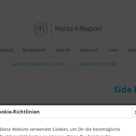
OOGLE
MICROSOFT
HONOR
ONEPLUS
SONY
NOK
Samsung Galaxy A - Reihe
Galaxy A10 (A105F)
Side 
ookie-Richtlinien
Art:
Origin
Kompatibil
Diese Website verwendet Cookies, um Dir die bestmögliche