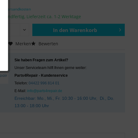
€ *
zgl. Versandkosten
ersandfertig, Lieferzeit ca. 1-2 Werktage
In den
Warenkorb
Hinzugefügt
chen
Merken
Bewerten
Sie haben Fragen zum Artikel?
Unser Serviceteam hilft Ihnen gerne weiter:
Parts4Repair - Kundenservice
Telefon:
04422 996 814 01
E-Mail:
info@parts4repair.de
Erreichbar: Mo., Mi., Fr. 10:30 - 16:00 Uhr, Di., Do.
13:00 - 18:00 Uhr