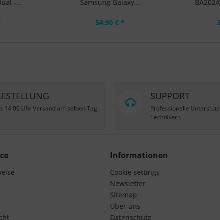
al -...
Samsung Galaxy...
BA202AB
*
54,90 € *
BESTELLUNG
SUPPORT
is 14:00 Uhr Versand am selben Tag
Professionelle Unterstüt
Technikern
ce
Informationen
weise
Cookie settings
Newsletter
Sitemap
Über uns
cht
Datenschutz