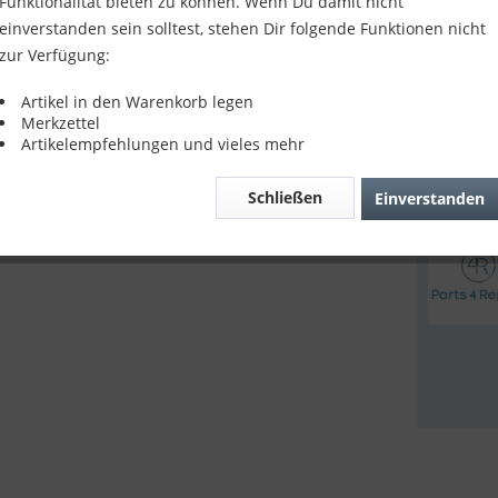
Funktionalität bieten zu können. Wenn Du damit nicht
8,90 
einverstanden sein solltest, stehen Dir folgende Funktionen nicht
zur Verfügung:
inkl. MwSt.
z
Sofort v
Artikel in den Warenkorb legen
Merkzettel
Artikelempfehlungen und vieles mehr
Verglei
Schließen
Einverstanden