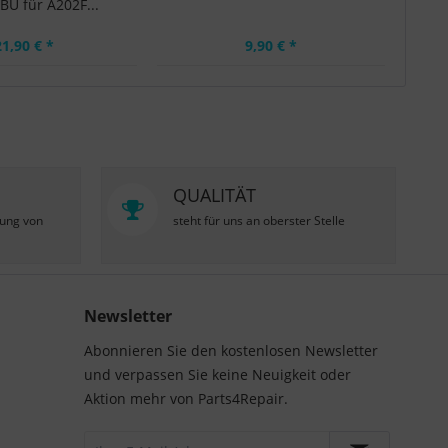
U für A202F...
21,90 € *
9,90 € *
QUALITÄT
zung von
steht für uns an oberster Stelle
Newsletter
Abonnieren Sie den kostenlosen Newsletter
und verpassen Sie keine Neuigkeit oder
Aktion mehr von Parts4Repair.