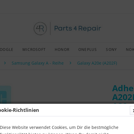
OOGLE
MICROSOFT
HONOR
ONEPLUS
SONY
NOK
Samsung Galaxy A - Reihe
Galaxy A20e (A202F)
Adhe
A202
A20e
ookie-Richtlinien
Art:
Origin
Kompatibil
Diese Website verwendet Cookies, um Dir die bestmögliche