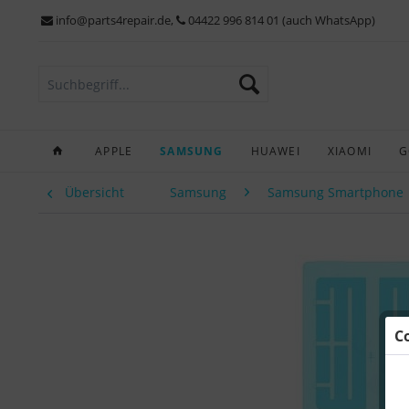
info@parts4repair.de
,
04422 996 814 01 (auch WhatsApp)
APPLE
SAMSUNG
HUAWEI
XIAOMI
G
Übersicht
Samsung
Samsung Smartphone
C