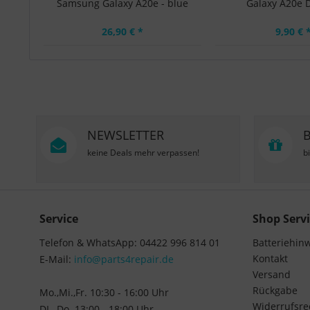
Samsung Galaxy A20e - blue
Galaxy A20e Du
26,90 € *
9,90 € 
NEWSLETTER
keine Deals mehr verpassen!
b
Service
Shop Servi
Telefon & WhatsApp: 04422 996 814 01
Batteriehin
Kontakt
E-Mail:
info@parts4repair.de
Versand
Rückgabe
Mo.,Mi.,Fr. 10:30 - 16:00 Uhr
Widerrufsre
DI., Do. 13:00 - 18:00 Uhr