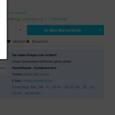
€ *
zgl. Versandkosten
ersandfertig, Lieferzeit ca. 1-2 Werktage
In den
Warenkorb
Hinzugefügt
chen
Merken
Bewerten
Sie haben Fragen zum Artikel?
Unser Serviceteam hilft Ihnen gerne weiter:
Parts4Repair - Kundenservice
Telefon:
04422 996 814 01
E-Mail:
info@parts4repair.de
Erreichbar: Mo., Mi., Fr. 10:30 - 16:00 Uhr, Di., Do.
13:00 - 18:00 Uhr