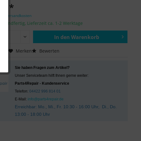
 € *
zgl. Versandkosten
ersandfertig, Lieferzeit ca. 1-2 Werktage
In den
Warenkorb
Hinzugefügt
chen
Merken
Bewerten
Sie haben Fragen zum Artikel?
Unser Serviceteam hilft Ihnen gerne weiter:
Parts4Repair - Kundenservice
Telefon:
04422 996 814 01
E-Mail:
info@parts4repair.de
Erreichbar: Mo., Mi., Fr. 10:30 - 16:00 Uhr, Di., Do.
13:00 - 18:00 Uhr