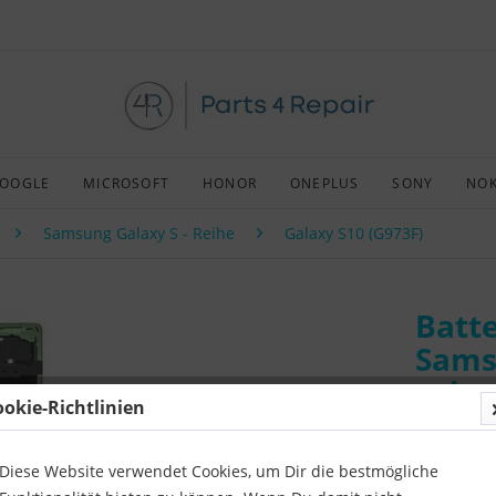
OOGLE
MICROSOFT
HONOR
ONEPLUS
SONY
NOK
Samsung Galaxy S - Reihe
Galaxy S10 (G973F)
Batte
Sams
pris
ookie-Richtlinien
Art:
Origin
Kompatibil
Diese Website verwendet Cookies, um Dir die bestmögliche