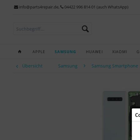
info@parts4repair.de
,
04422 996 814 01 (auch WhatsApp)
APPLE
SAMSUNG
HUAWEI
XIAOMI
G
Übersicht
Samsung
Samsung Smartphone
C