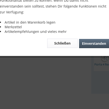
Funktionalität bieten zu können. Wenn Du damit nicht
29,90
einverstanden sein solltest, stehen Dir folgende Funktionen nicht
zur Verfügung:
inkl. MwSt.
z
Sofort v
Artikel in den Warenkorb legen
Merkzettel
Artikelempfehlungen und vieles mehr
Verglei
Schließen
Einverstanden