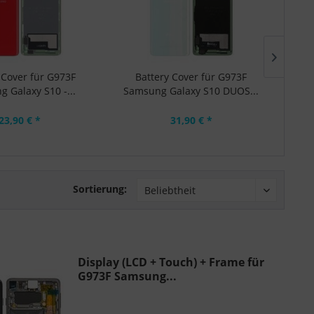
 Cover für G973F
Battery Cover für G973F
B
 Galaxy S10 -...
Samsung Galaxy S10 DUOS...
S
23,90 € *
31,90 € *
Sortierung:
Display (LCD + Touch) + Frame für
G973F Samsung...