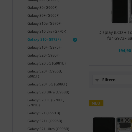
Galaxy S9 (G960F)
Galaxy S9+ (G965F)
Galaxy S10e (G970F)
Galaxy S10 Lite (G770F)
Display (LCD + T
für G973F S
Galaxy S10 (G973F)
Galaxy S10+ (G975F)
194,90
Galaxy S20 (G980F)
Galaxy S20 5G (G981B)
Galaxy S20+ (G986B,
G985F)
Filtern
Galaxy S20+ 5G (G986F)
Galaxy S20 Ultra (G988B)
Galaxy S20 FE (G780F,
NEU
G781B)
Galaxy S21 (G991B)
Galaxy S21+ (G996B)
Galaxy S21 Ultra (G998B)