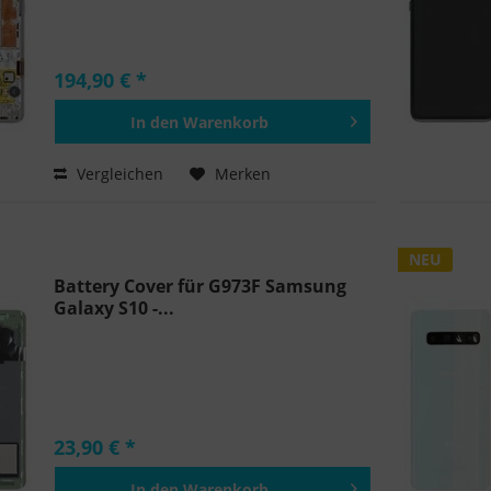
194,90 € *
In den
Warenkorb
Hinzugefügt
Vergleichen
Merken
NEU
Battery Cover für G973F Samsung
Galaxy S10 -...
23,90 € *
In den
Warenkorb