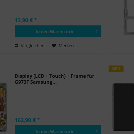
13,90 € *
In den
Warenkorb
Hinzugefügt
Vergleichen
Merken
NEU
Display (LCD + Touch) + Frame für
G973F Samsung...
162,90 € *
In den
Warenkorb