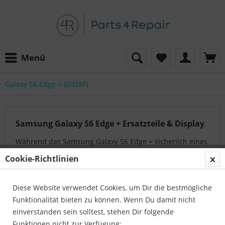
Menü
Galaxy S6 Edge + (G928F)
Samsung Galaxy S6 Edge + Ersatzteile & Display
Während das Samsung Galaxy S6 Edge + sicherlich eines
der beeindruckendsten Displays auf dem Markt hatte,
Cookie-Richtlinien
kann ein gebrochener Bildschirm dazu führen, dass
Benutzer den Zugang zu vielen der besten...
mehr
Diese Website verwendet Cookies, um Dir die bestmögliche
erfahren »
Funktionalität bieten zu können. Wenn Du damit nicht
einverstanden sein solltest, stehen Dir folgende
Funktionen nicht zur Verfügung:
Auf der Suche nach dem passenden Artikel?