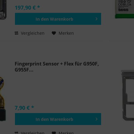
197,90 € *
In den
Warenkorb
Hinzugefügt
Vergleichen
Merken
Fingerprint Sensor + Flex für G950F,
G955F...
7,90 € *
In den
Warenkorb
Hinzugefügt
Vergleichen
Merken