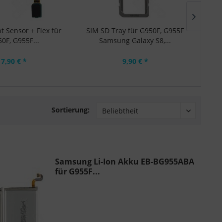
t Sensor + Flex für
SIM SD Tray für G950F, G955F
B
0F, G955F...
Samsung Galaxy S8,...
S
7,90 € *
9,90 € *
Sortierung:
Samsung Li-Ion Akku EB-BG955ABA
für G955F...