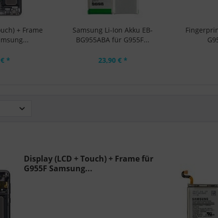
ouch) + Frame
Samsung Li-Ion Akku EB-
Fingerprin
amsung...
BG955ABA für G955F...
G95
 € *
23,90 € *
Display (LCD + Touch) + Frame für
G955F Samsung...