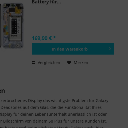
Battery für...
169,90 € *
In den
Warenkorb
Hinzugefügt
Vergleichen
Merken
en
r zerbrochenes Display das wichtigste Problem für Galaxy
 Deadzones auf dem Glas, die die Funktionalität Ihres
 Display für deinen Lebensunterhalt unerlässlich ist oder
ser Bildschirm von deinem S8 Plus für unsere Kunden ist.
 am besten mal beim nächsten Handy Doktor nach, hier