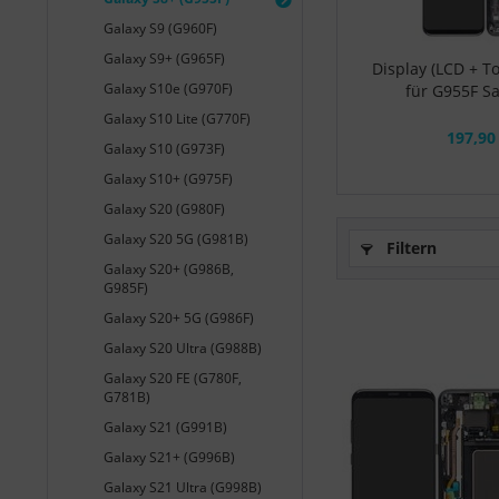
Galaxy S9 (G960F)
Galaxy S9+ (G965F)
Display (LCD + T
Galaxy S10e (G970F)
für G955F S
Galaxy S10 Lite (G770F)
197,90
Galaxy S10 (G973F)
Galaxy S10+ (G975F)
Galaxy S20 (G980F)
Galaxy S20 5G (G981B)
Filtern
Galaxy S20+ (G986B,
G985F)
Galaxy S20+ 5G (G986F)
Galaxy S20 Ultra (G988B)
Galaxy S20 FE (G780F,
G781B)
Galaxy S21 (G991B)
Galaxy S21+ (G996B)
Galaxy S21 Ultra (G998B)