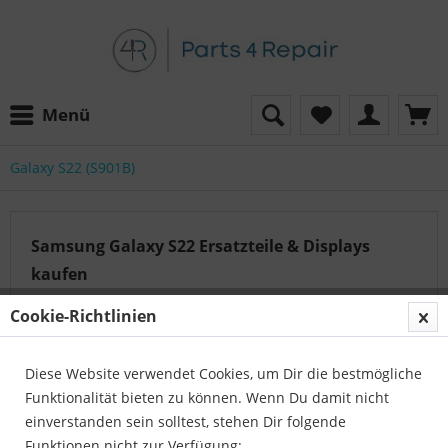
Menü
Galaxy S22 (S901B)
Samsung Galaxy S22 Ersatzteile & Displays
kaufen
Cookie-Richtlinien
Auf der Suche nach dem passenden Artikel?
Diese Website verwendet Cookies, um Dir die bestmögliche
Unser Serviceteam hilft Ihnen gerne weiter:
Funktionalität bieten zu können. Wenn Du damit nicht
Parts4Repair - Kundenservice
einverstanden sein solltest, stehen Dir folgende
Telefon:
04422 996 814 01
Funktionen nicht zur Verfügung: