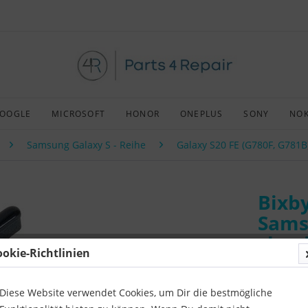
OOGLE
MICROSOFT
HONOR
ONEPLUS
SONY
NOK
Samsung Galaxy S - Reihe
Galaxy S20 FE (G780F, G781B
Bixby
Sams
clou
ookie-Richtlinien
Art:
Origin
Kompatibil
Diese Website verwendet Cookies, um Dir die bestmögliche