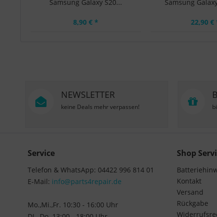
Samsung Galaxy S20...
Samsung Galaxy 
8,90 € *
22,90 € 
NEWSLETTER
keine Deals mehr verpassen!
b
Service
Shop Servi
Telefon & WhatsApp: 04422 996 814 01
Batteriehin
Kontakt
E-Mail:
info@parts4repair.de
Versand
Rückgabe
Mo.,Mi.,Fr. 10:30 - 16:00 Uhr
Widerrufsre
DI., Do. 13:00 - 18:00 Uhr