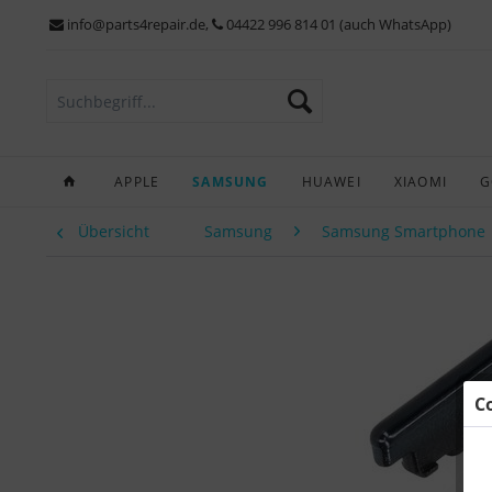
info@parts4repair.de
,
04422 996 814 01 (auch WhatsApp)
APPLE
SAMSUNG
HUAWEI
XIAOMI
G
Übersicht
Samsung
Samsung Smartphone
C