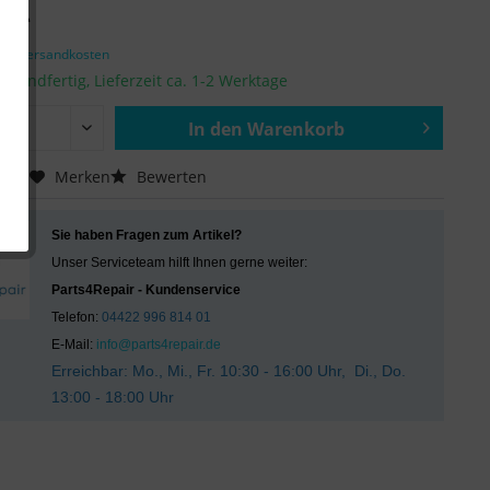
€ *
zgl. Versandkosten
ersandfertig, Lieferzeit ca. 1-2 Werktage
In den
Warenkorb
Hinzugefügt
chen
Merken
Bewerten
Sie haben Fragen zum Artikel?
Unser Serviceteam hilft Ihnen gerne weiter:
Parts4Repair - Kundenservice
Telefon:
04422 996 814 01
E-Mail:
info@parts4repair.de
Erreichbar: Mo., Mi., Fr. 10:30 - 16:00 Uhr, Di., Do.
13:00 - 18:00 Uhr