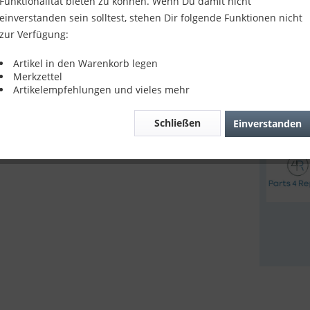
Funktionalität bieten zu können. Wenn Du damit nicht
8,90 
einverstanden sein solltest, stehen Dir folgende Funktionen nicht
zur Verfügung:
inkl. MwSt.
z
Sofort v
Artikel in den Warenkorb legen
Merkzettel
Artikelempfehlungen und vieles mehr
Verglei
Schließen
Einverstanden