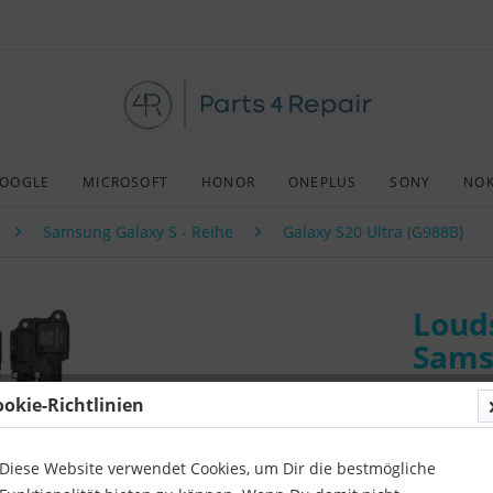
OOGLE
MICROSOFT
HONOR
ONEPLUS
SONY
NOK
Samsung Galaxy S - Reihe
Galaxy S20 Ultra (G988B)
Loud
Sams
ookie-Richtlinien
Art:
Origin
Kompatibil
Diese Website verwendet Cookies, um Dir die bestmögliche