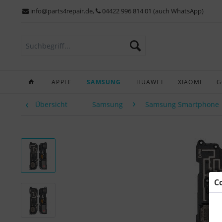
info@parts4repair.de
,
04422 996 814 01 (auch WhatsApp)
APPLE
SAMSUNG
HUAWEI
XIAOMI
G
Übersicht
Samsung
Samsung Smartphone
C