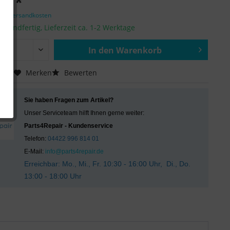
 € *
zgl. Versandkosten
ersandfertig, Lieferzeit ca. 1-2 Werktage
In den
Warenkorb
Hinzugefügt
chen
Merken
Bewerten
Sie haben Fragen zum Artikel?
Unser Serviceteam hilft Ihnen gerne weiter:
Parts4Repair - Kundenservice
Telefon:
04422 996 814 01
E-Mail:
info@parts4repair.de
Erreichbar: Mo., Mi., Fr. 10:30 - 16:00 Uhr, Di., Do.
13:00 - 18:00 Uhr