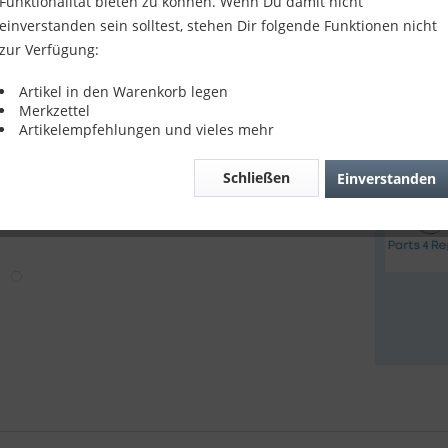
20,90
Funktionalität bieten zu können. Wenn Du damit nicht
einverstanden sein solltest, stehen Dir folgende Funktionen nicht
inkl. MwSt.
z
zur Verfügung:
Sofort v
Artikel in den Warenkorb legen
Merkzettel
Artikelempfehlungen und vieles mehr
Verglei
Schließen
Einverstanden