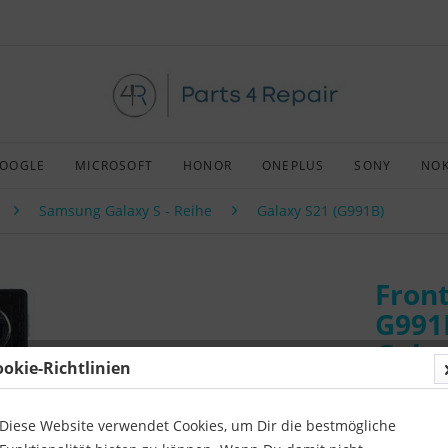
OOGLE
MICROSOFT
HONOR
ONEPLUS
SONY
NOK
Samsung Galaxy S - Reihe
Galaxy S21 (G991B)
Fron
G991
Galax
ookie-Richtlinien
Art:
Afterm
Kompatibil
Diese Website verwendet Cookies, um Dir die bestmögliche