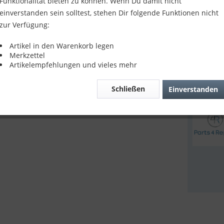
Funktionalität bieten zu können. Wenn Du damit nicht
9,90 
einverstanden sein solltest, stehen Dir folgende Funktionen nicht
zur Verfügung:
inkl. MwSt.
z
Sofort v
Artikel in den Warenkorb legen
Merkzettel
Artikelempfehlungen und vieles mehr
Verglei
Schließen
Einverstanden