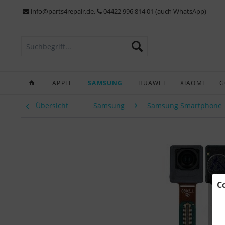
info@parts4repair.de
,
04422 996 814 01 (auch WhatsApp)
APPLE
SAMSUNG
HUAWEI
XIAOMI
G
Übersicht
Samsung
Samsung Smartphone
C