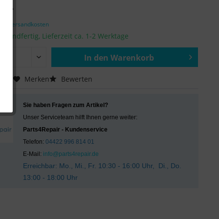
€ *
zgl. Versandkosten
ersandfertig, Lieferzeit ca. 1-2 Werktage
In den
Warenkorb
Hinzugefügt
chen
Merken
Bewerten
Sie haben Fragen zum Artikel?
Unser Serviceteam hilft Ihnen gerne weiter:
Parts4Repair - Kundenservice
Telefon:
04422 996 814 01
E-Mail:
info@parts4repair.de
Erreichbar: Mo., Mi., Fr. 10:30 - 16:00 Uhr, Di., Do.
13:00 - 18:00 Uhr