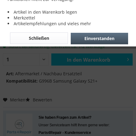
FRC Flex für G996B Samsung Galaxy S21+
Artikel in den Warenkorb legen
Merkzettel
Artikelempfehlungen und vieles mehr
15,90 € *
Schließen
Einverstanden
inkl. MwSt.
zzgl. Versandkosten
Sofort versandfertig, Lieferzeit ca. 1-2 Werktage
In den
Warenkorb
Hinzugefügt
Art:
Aftermarket / Nachbau Ersatzteil
Kompatibilität:
G996B Samsung Galaxy S21+
Merken
Bewerten
Sie haben Fragen zum Artikel?
Unser Serviceteam hilft Ihnen gerne weiter:
Parts4Repair - Kundenservice