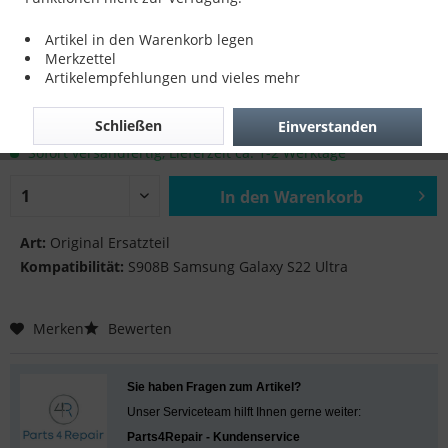
LCD Flex für S908B Samsung Galaxy S22
Artikel in den Warenkorb legen
Ultra
Merkzettel
Artikelempfehlungen und vieles mehr
14,90 € *
Schließen
Einverstanden
inkl. MwSt.
zzgl. Versandkosten
Sofort versandfertig, Lieferzeit ca. 1-2 Werktage
In den
Warenkorb
Hinzugefügt
Art:
Original Ersatzteil
Kompatibilität:
S908B Samsung Galaxy S22 Ultra
Merken
Bewerten
Sie haben Fragen zum Artikel?
Unser Serviceteam hilft Ihnen gerne weiter:
Parts4Repair - Kundenservice