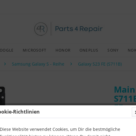
OOGLE
MICROSOFT
HONOR
ONEPLUS
SONY
NOK
Samsung Galaxy S - Reihe
Galaxy S23 FE (S711B)
Main
S711
FE
ookie-Richtlinien
Art:
Origin
Kompatibil
Diese Website verwendet Cookies, um Dir die bestmögliche