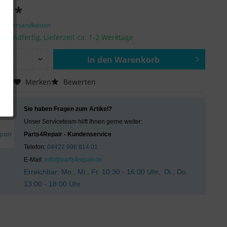
 € *
zgl. Versandkosten
ersandfertig, Lieferzeit ca. 1-2 Werktage
In den
Warenkorb
Hinzugefügt
chen
Merken
Bewerten
Sie haben Fragen zum Artikel?
Unser Serviceteam hilft Ihnen gerne weiter:
Parts4Repair - Kundenservice
Telefon:
04422 996 814 01
E-Mail:
info@parts4repair.de
Erreichbar: Mo., Mi., Fr. 10:30 - 16:00 Uhr, Di., Do.
13:00 - 18:00 Uhr