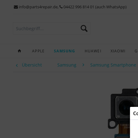
info@parts4repair.de
,
04422 996 814 01 (auch WhatsApp)
APPLE
SAMSUNG
HUAWEI
XIAOMI
G
Übersicht
Samsung
Samsung Smartphone
C