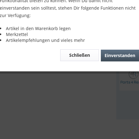
Funktionalität bieten zu können. Wenn Du damit nicht
24,90
einverstanden sein solltest, stehen Dir folgende Funktionen nicht
zur Verfügung:
inkl. MwSt.
z
Sofort v
Artikel in den Warenkorb legen
Merkzettel
Artikelempfehlungen und vieles mehr
Verglei
Schließen
Einverstanden