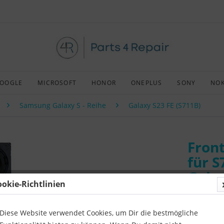
OOGLE
MICROSOFT
HONOR
ONEPLUS
SONY
NOK
Samsung Galaxy S - Reihe
Galaxy S23 FE (S711B)
Fron
für 
Galax
ookie-Richtlinien
Art:
Origin
Kompatibil
Diese Website verwendet Cookies, um Dir die bestmögliche