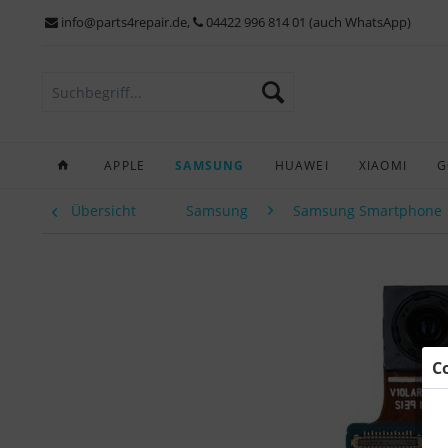
info@parts4repair.de
,
04422 996 814 01 (auch WhatsApp)
APPLE
SAMSUNG
HUAWEI
XIAOMI
G
Übersicht
Samsung
Samsung Smartphone
C