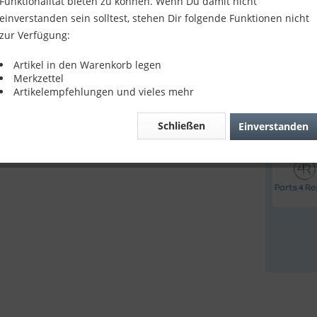
Funktionalität bieten zu können. Wenn Du damit nicht
23,90
einverstanden sein solltest, stehen Dir folgende Funktionen nicht
zur Verfügung:
inkl. MwSt.
z
Sofort v
Artikel in den Warenkorb legen
Merkzettel
Artikelempfehlungen und vieles mehr
Verglei
Schließen
Einverstanden