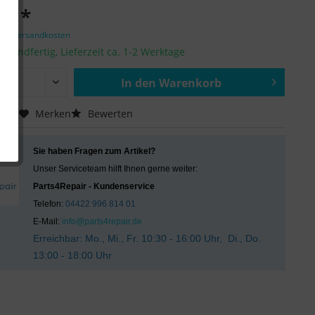
 € *
zgl. Versandkosten
ersandfertig, Lieferzeit ca. 1-2 Werktage
In den
Warenkorb
Hinzugefügt
chen
Merken
Bewerten
Sie haben Fragen zum Artikel?
Unser Serviceteam hilft Ihnen gerne weiter:
Parts4Repair - Kundenservice
Telefon:
04422 996 814 01
E-Mail:
info@parts4repair.de
Erreichbar: Mo., Mi., Fr. 10:30 - 16:00 Uhr, Di., Do.
13:00 - 18:00 Uhr