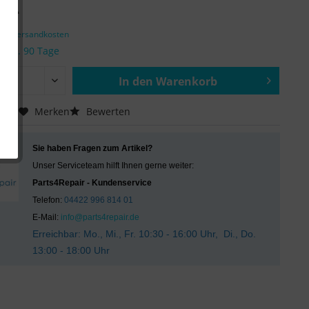
€ *
zgl. Versandkosten
it ca. 90 Tage
In den
Warenkorb
Hinzugefügt
chen
Merken
Bewerten
Sie haben Fragen zum Artikel?
Unser Serviceteam hilft Ihnen gerne weiter:
Parts4Repair - Kundenservice
Telefon:
04422 996 814 01
E-Mail:
info@parts4repair.de
Erreichbar: Mo., Mi., Fr. 10:30 - 16:00 Uhr, Di., Do.
13:00 - 18:00 Uhr