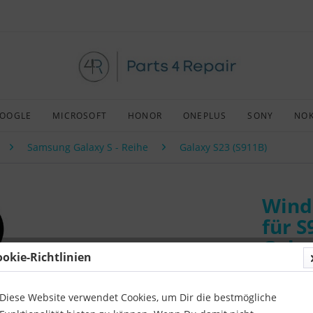
OOGLE
MICROSOFT
HONOR
ONEPLUS
SONY
NOK
Samsung Galaxy S - Reihe
Galaxy S23 (S911B)
Wind
für 
Galax
ookie-Richtlinien
Art:
Origin
Kompatibil
Diese Website verwendet Cookies, um Dir die bestmögliche