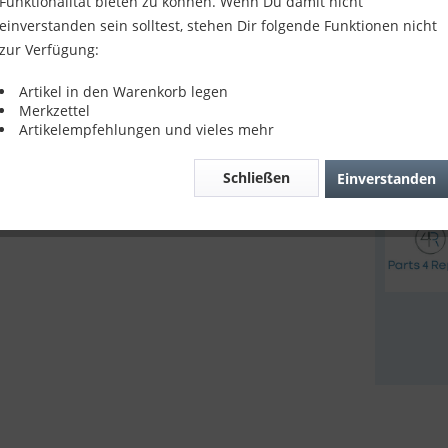
Funktionalität bieten zu können. Wenn Du damit nicht
9,90 
einverstanden sein solltest, stehen Dir folgende Funktionen nicht
zur Verfügung:
inkl. MwSt.
z
Lieferze
Artikel in den Warenkorb legen
Merkzettel
Artikelempfehlungen und vieles mehr
Verglei
Schließen
Einverstanden