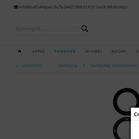
info@parts4repair.de
,
04422 996 814 01 (auch WhatsApp)
APPLE
SAMSUNG
HUAWEI
XIAOMI
G
Übersicht
Samsung
Samsung Smartphone
C