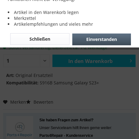
LCD Flex für S916B Samsung Galaxy S23+
Artikel in den Warenkorb legen
Merkzettel
Artikelempfehlungen und vieles mehr
17,90 € *
Schließen
Einverstanden
inkl. MwSt.
zzgl. Versandkosten
Sofort versandfertig, Lieferzeit ca. 1-2 Werktage
In den
Warenkorb
Hinzugefügt
Art:
Original Ersatzteil
Kompatibilität:
S916B Samsung Galaxy S23+
Merken
Bewerten
Sie haben Fragen zum Artikel?
Unser Serviceteam hilft Ihnen gerne weiter:
Parts4Repair - Kundenservice